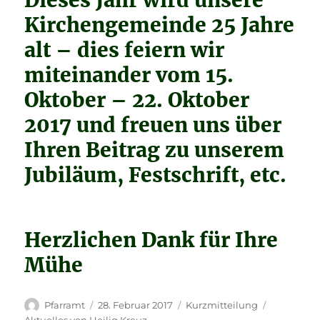
Dieses Jahr wird unsere
Kirchengemeinde 25 Jahre
alt – dies feiern wir
miteinander vom 15.
Oktober – 22. Oktober
2017 und freuen uns über
Ihren Beitrag zu unserem
Jubiläum, Festschrift, etc.
Herzlichen Dank für Ihre
Mühe
Autor
Veröffentlicht
Format
Kategorie
Pfarramt
28. Februar 2017
Kurzmitteilung
am