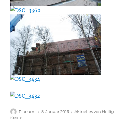
Autor
Veröffentlicht
Kategorien
Pfarramt
8. Januar 2016
Aktuelles von Heilig
am
Kreuz