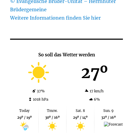
© Evangelische Brüder-Unität – Herrnhuter
Brüdergemeine
Weitere Informationen finden Sie hier
So soll das Wetter werden
27º
37%
17 km/h
1018 hPa
6%
Today
Tmrw.
Sat. 8
Sun. 9
29º / 19º
30º / 16º
29º / 14º
32º / 16º