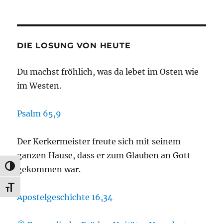
DIE LOSUNG VON HEUTE
Du machst fröhlich, was da lebet im Osten wie
im Westen.
Psalm 65,9
Der Kerkermeister freute sich mit seinem
ganzen Hause, dass er zum Glauben an Gott
UMSCHALTEN AUF HOHE KONTRASTE
gekommen war.
SCHRIFT VERGRÖSSERN
Apostelgeschichte 16,34