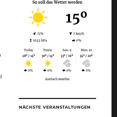
So soll das Wetter werden
15º
71%
7 km/h
1022 hPa
0%
Today
Tmrw.
Sun. 9
Mon. 10
h
28º / 14º
30º / 14º
33º / 16º
34º / 20º
0%
0%
0%
0%
d
Ansbach weather
NÄCHSTE VERANSTALTUNGEN