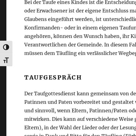
Bei der Taufe eines Kindes ist die Entscheidu
oder Erwachsener ist der eigene Entschluss ma
Glaubens eingeführt werden, ist unterschiedli
Konfirmanden- oder in einem eigenen Taufunter
angehören, können den Wunsch haben, ihr Kind
Verantwortlichen der Gemeinde. In diesem Fall
UMSCHALTEN AUF HOHE KONTRASTE
müssen dem Täufling ein verlässlicher Wegbegle
SCHRIFT VERGRÖSSERN
TAUFGESPRÄCH
Der Taufgottesdienst kann gemeinsam von der 
Patinnen und Paten vorbereitet und gestaltet 
und sinnvoll, wenn Eltern, Patinnen/Paten od
mitwirken. Dies kann auf verschiedene Weise
Eltern), in der Wahl der Lieder oder der Lesu