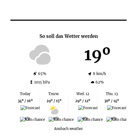
So soll das Wetter werden
19º
65%
8 km/h
1015 hPa
62%
Today
Tmrw.
Wed. 12
Thu. 13
34º / 16º
29º / 15º
29º / 12º
30º / 14º
5%
0%
0%
0%
Ansbach weather