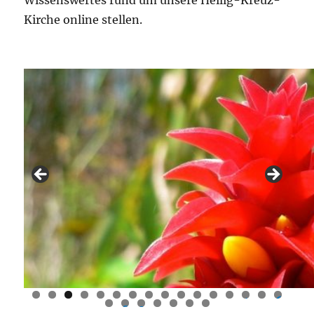
Wissenswertes rund um unsere Heilig-Kreuz-
Kirche online stellen.
0
1
2
3
4
5
6
7
8
9
0
1
2
3