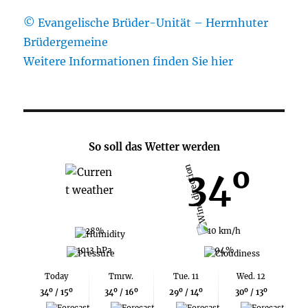
© Evangelische Brüder-Unität – Herrnhuter
Brüdergemeine
Weitere Informationen finden Sie hier
So soll das Wetter werden
34º
28%
10 km/h
1013 hPa
94%
Today
Tmrw.
Tue. 11
Wed. 12
34º / 15º
34º / 16º
29º / 14º
30º / 13º