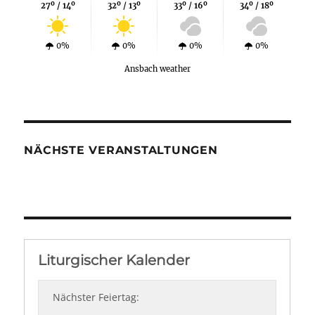
27º / 14º
32º / 13º
33º / 16º
34º / 18º
0%
0%
0%
0%
Ansbach weather
NÄCHSTE VERANSTALTUNGEN