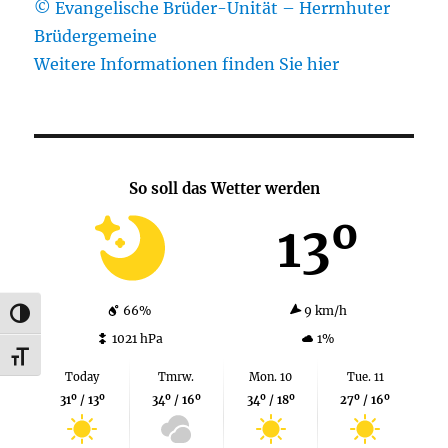
© Evangelische Brüder-Unität – Herrnhuter
Brüdergemeine
Weitere Informationen finden Sie hier
So soll das Wetter werden
13º
66%
9 km/h
UMSCHALTEN AUF HOHE KONTRASTE
1021 hPa
1%
SCHRIFT VERGRÖSSERN
Today
Tmrw.
Mon. 10
Tue. 11
31º / 13º
34º / 16º
34º / 18º
27º / 16º