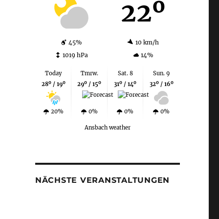
22º
45%
10 km/h
1019 hPa
14%
Today
Tmrw.
Sat. 8
Sun. 9
28º / 19º
29º / 15º
31º / 14º
32º / 16º
20%
0%
0%
0%
Ansbach weather
NÄCHSTE VERANSTALTUNGEN