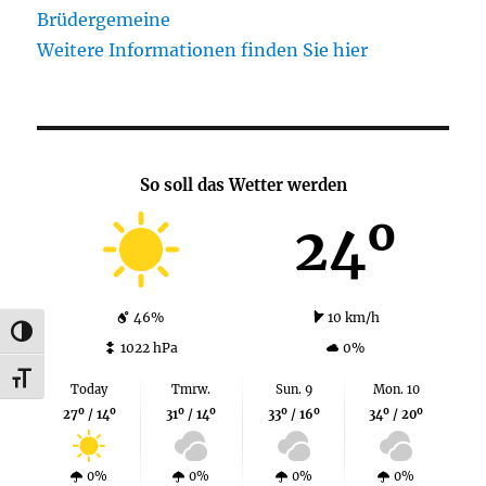
Brüdergemeine
Weitere Informationen finden Sie hier
So soll das Wetter werden
24º
46%
10 km/h
UMSCHALTEN AUF HOHE KONTRASTE
1022 hPa
0%
SCHRIFT VERGRÖSSERN
Today
Tmrw.
Sun. 9
Mon. 10
27º / 14º
31º / 14º
33º / 16º
34º / 20º
0%
0%
0%
0%